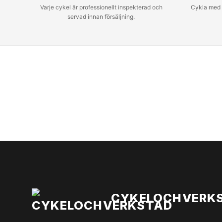
Varje cykel är professionellt inspekterad och
Cykla med t
servad innan försäljning.
CYKELOCHVERK