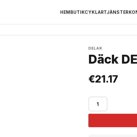
HEM
BUTIK
CYKLAR
TJÄNSTER
KO
DELAR
Däck DE
€
21.17
Däck
DELI
20"
quantity