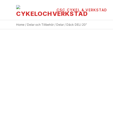
CSC CYKEL & VERKSTAD
Hoppa till innehåll
Home
/
Delar och Tillbehör
/
Delar
/ Däck DELI 20″