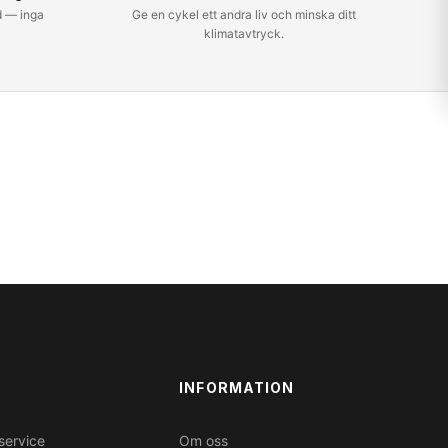
d — inga
Ge en cykel ett andra liv och minska ditt
klimatavtryck.
INFORMATION
service
Om oss