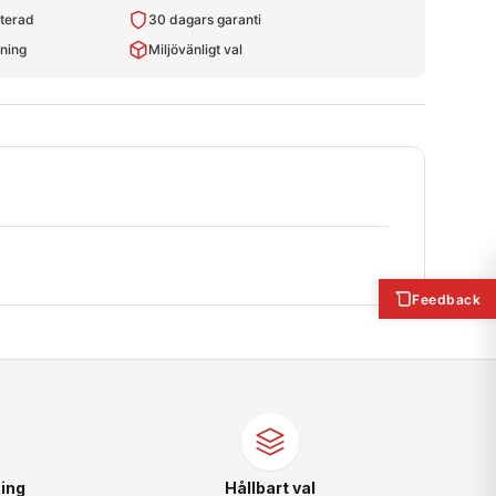
kterad
30 dagars garanti
tning
Miljövänligt val
Feedback
ing
Hållbart val