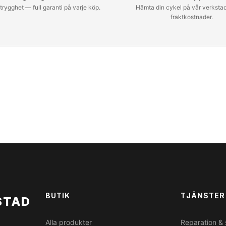
rygghet — full garanti på varje köp.
Hämta din cykel på vår verksta
fraktkostnader.
BUTIK
TJÄNSTER
STAD
Alla produkter
Reparation & 