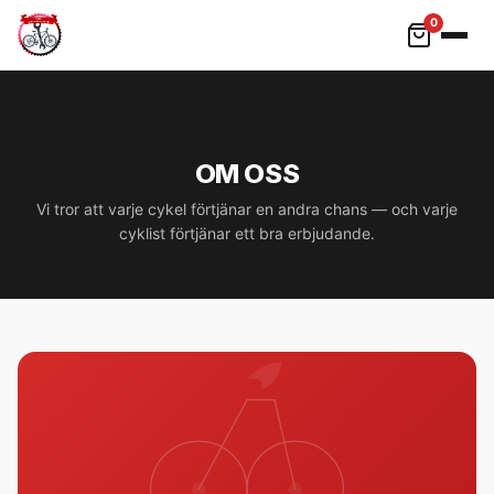
0
Hoppa till innehåll
OM OSS
Vi tror att varje cykel förtjänar en andra chans — och varje
cyklist förtjänar ett bra erbjudande.