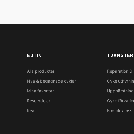
BUTIK
TJÄNSTER
Alla produkter
Reparation & 
Nya & begagnade cyklar
Cykeluthyrni
Mina favoriter
Upphämtning 
Reservdelar
Cykelförvarin
Rea
Kontakta oss