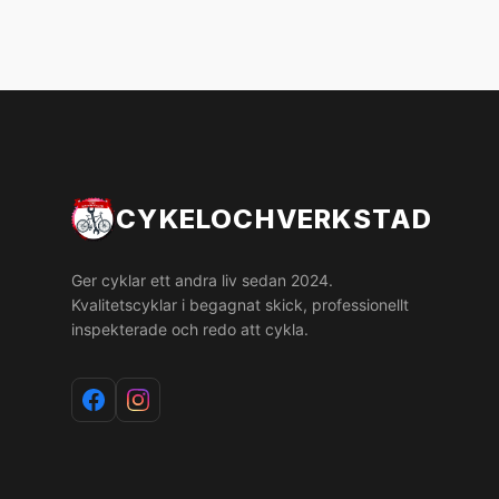
CYKELOCHVERKSTAD
Ger cyklar ett andra liv sedan 2024.
Kvalitetscyklar i begagnat skick, professionellt
inspekterade och redo att cykla.