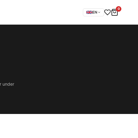
0
EN
er under