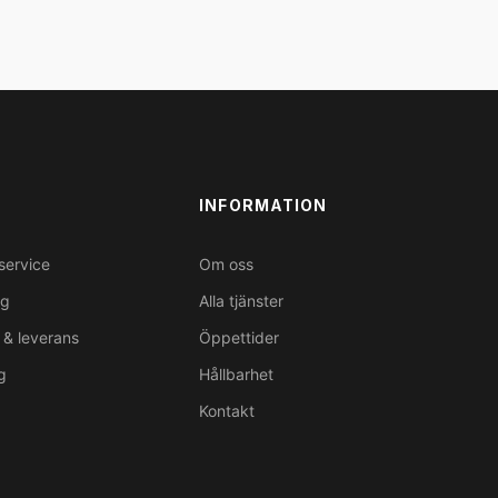
INFORMATION
service
Om oss
ng
Alla tjänster
& leverans
Öppettider
g
Hållbarhet
Kontakt