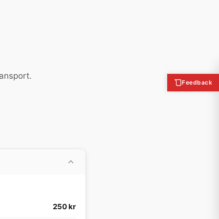
ransport.
Feedback
250 kr