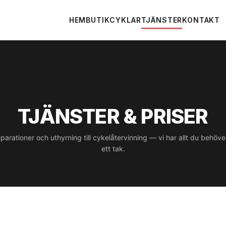
HEM
BUTIK
CYKLAR
TJÄNSTER
KONTAKT
TJÄNSTER & PRISER
parationer och uthyrning till cykelåtervinning — vi har allt du behöv
ett tak.