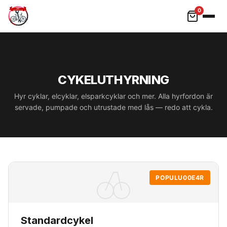
0
Hoppa till innehåll
CYKELUTHYRNING
Hyr cyklar, elcyklar, elsparkcyklar och mer. Alla hyrfordon är
servade, pumpade och utrustade med lås — redo att cykla.
POPULU00E4R
Standardcykel