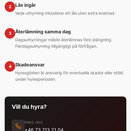
Lås ingår
2
Varje uthyrning inkluderar ett lås utan extra kostnad.
Återlämning samma dag
3
Dagsuthyrningar måste återlämnas före stängning.
Flerdagsuthyrning tillgängligt på förfrågan.
Skadeansvar
4
Hyresgästen är ansvarig för eventuella skador eller stöld
under hyresperioden.
Vill du hyra?
RING OSS
+46 73 713 21 04