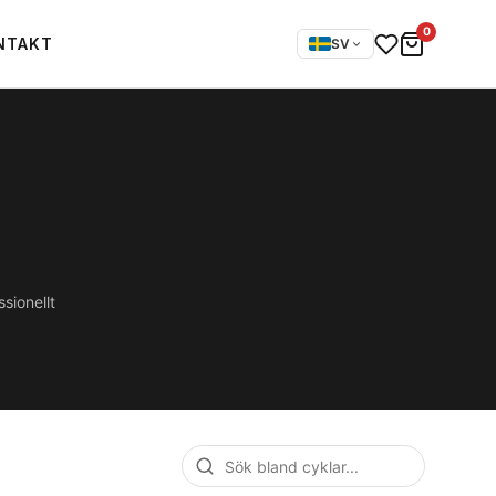
0
NTAKT
SV
sionellt