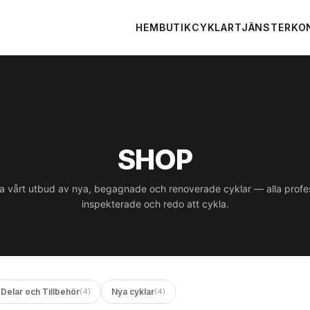
HEM
BUTIK
CYKLAR
TJÄNSTER
KO
SHOP
a vårt utbud av nya, begagnade och renoverade cyklar — alla profes
inspekterade och redo att cykla.
Delar och Tillbehör
(4)
Nya cyklar
(4)