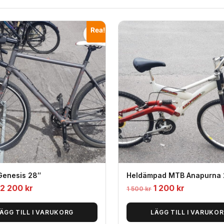
Rea!
Genesis 28″
Heldämpad MTB Anapurna 
Det
Det
Det
Det
2 200
kr
1 200
kr
1 500
kr
ursprungliga
nuvarande
ursprungliga
nuvarand
priset
priset
priset
priset
ÄGG TILL I VARUKORG
LÄGG TILL I VARUKO