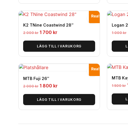
Rea!
K2 TNine Coastwind 28″
Logan 
Det
Det
1 700
kr
2 000
kr
1 000
kr
ursprungliga
nuvarande
priset
priset
LÄGG TILL I VARUKORG
L
var:
är:
2
1
000
700
Rea!
kr.
kr.
MTB Ka
MTB Fuji 26″
Det
Det
1 800
kr
1 500
kr
2 000
kr
ursprungliga
nuvarande
priset
priset
L
LÄGG TILL I VARUKORG
var:
är:
2
1
000
800