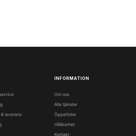
INFORMATION
service
Om oss
ng
Alla tjänster
& leverans
Öppettider
g
Hållbarhet
Kontakt