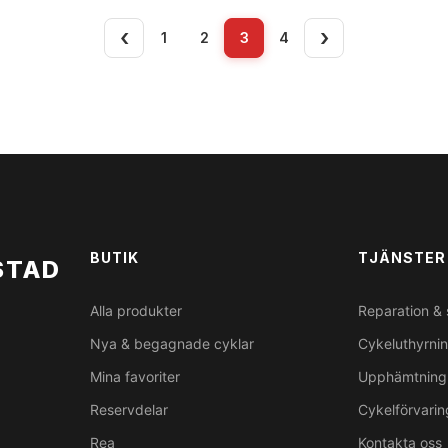
1
2
3
4
BUTIK
TJÄNSTER
STAD
Alla produkter
Reparation & 
Nya & begagnade cyklar
Cykeluthyrni
Mina favoriter
Upphämtning 
Reservdelar
Cykelförvarin
Rea
Kontakta oss