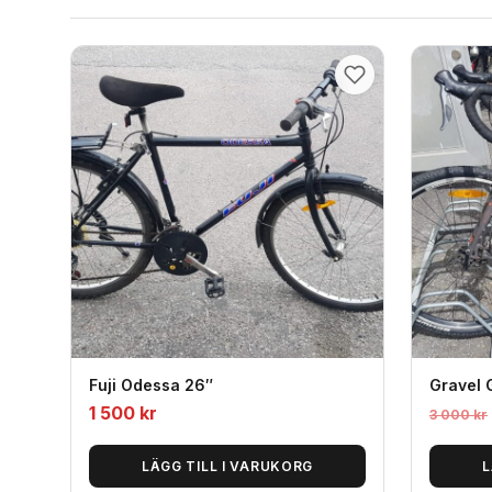
Fuji Odessa 26″
Gravel 
1 500
kr
3 000
kr
LÄGG TILL I VARUKORG
L