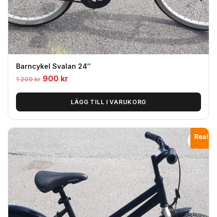
Barncykel Svalan 24″
Det
Det
900
kr
1 200
kr
ursprungliga
nuvarande
priset
priset
LÄGG TILL I VARUKORG
var:
är:
1
900
Rea!
200
kr.
kr.