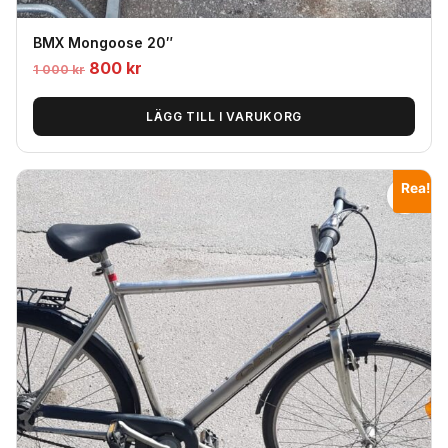
BMX Mongoose 20″
Det
Det
800
kr
1 000
kr
ursprungliga
nuvarande
priset
priset
LÄGG TILL I VARUKORG
var:
är:
1
800
Rea!
000
kr.
kr.