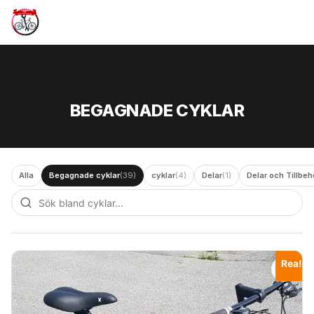
Hoppa till innehåll
BEGAGNADE CYKLAR
Alla
Begagnade cyklar
(39)
cyklar
(4)
Delar
(1)
Delar och Tillbeh
Rea!