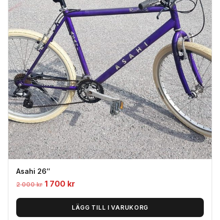
Asahi 26″
Det
Det
1 700
kr
2 000
kr
ursprungliga
nuvarande
priset
priset
LÄGG TILL I VARUKORG