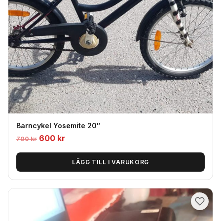
Barncykel Yosemite 20″
Det
Det
600
kr
700
kr
ursprungliga
nuvarande
priset
priset
LÄGG TILL I VARUKORG
var:
är:
700
600
kr.
kr.