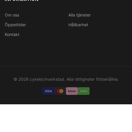
Om oss
Alla tjänster
Öppettider
Hållbarhet
Kontakt
© 2026 cykelochverkstad. Alla rättigheter förbehållna.
VISA
Klarna
Swish