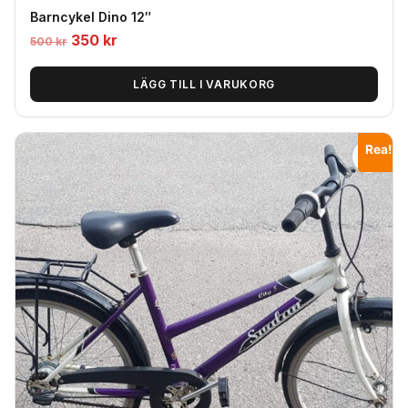
Barncykel Dino 12″
Det
Det
350
kr
500
kr
ursprungliga
nuvarande
priset
priset
LÄGG TILL I VARUKORG
var:
är:
500
350
Rea!
kr.
kr.