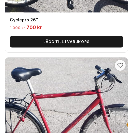
Cyclepro 26″
Det
Det
700
kr
1 000
kr
ursprungliga
nuvarande
priset
priset
LÄGG TILL I VARUKORG
var:
är:
1
700
000
kr.
kr.