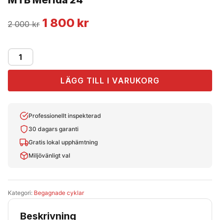
MTB Merida 24″
Det
Det
1 800
kr
2 000
kr
ursprungliga
nuvarande
priset
priset
MTB
Merida
var:
är:
LÄGG TILL I VARUKORG
24"
2
1
mängd
000
800
Professionellt inspekterad
30 dagars garanti
kr.
kr.
Gratis lokal upphämtning
Miljövänligt val
Kategori:
Begagnade cyklar
Beskrivning