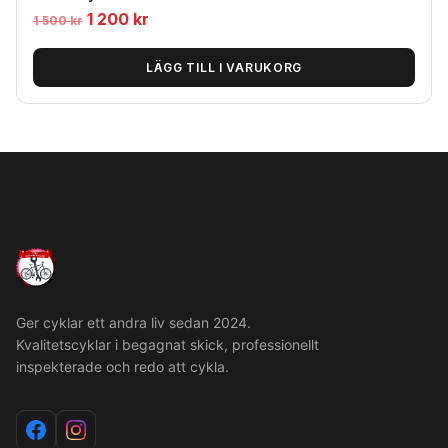
Det
Det
1 200
kr
1 500
kr
ursprungliga
nuvarande
priset
priset
LÄGG TILL I VARUKORG
var:
är:
1
1
500
200
kr.
kr.
Ger cyklar ett andra liv sedan 2024.
Kvalitetscyklar i begagnat skick, professionellt
inspekterade och redo att cykla.