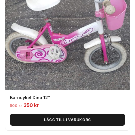
Barncykel Dino 12″
Det
Det
350
kr
500
kr
ursprungliga
nuvarande
priset
priset
LÄGG TILL I VARUKORG
var:
är: