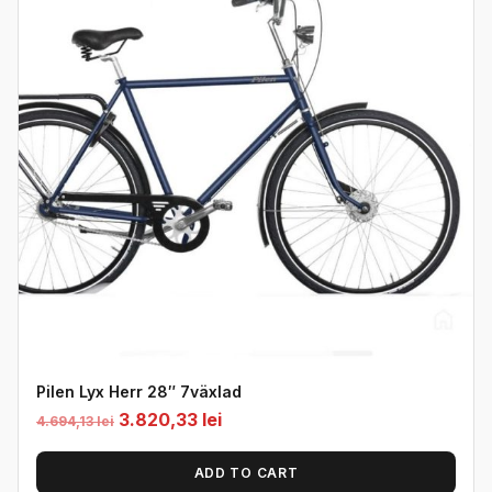
Pilen Lyx Herr 28″ 7växlad
Original
Current
3.820,33
lei
4.694,13
lei
price
price
was:
is:
ADD TO CART