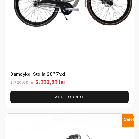
Damcykel Stella 28″ 7vxl
Original
Current
2.332,83
lei
2.720,00
lei
price
price
was:
is:
ADD TO CART
2.720,00
2.332,83
lei.
lei.
Sale!