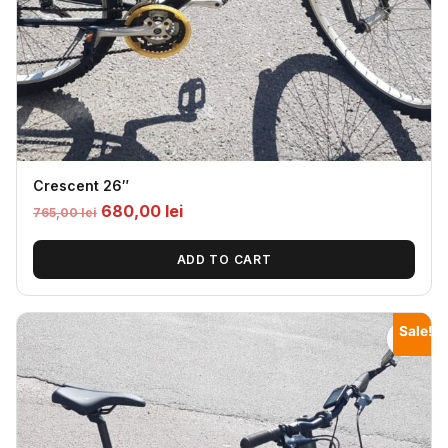
Crescent 26″
Original
Current
680,00
lei
765,00
lei
price
price
was:
is:
ADD TO CART
765,00
680,00
lei.
lei.
Sale!