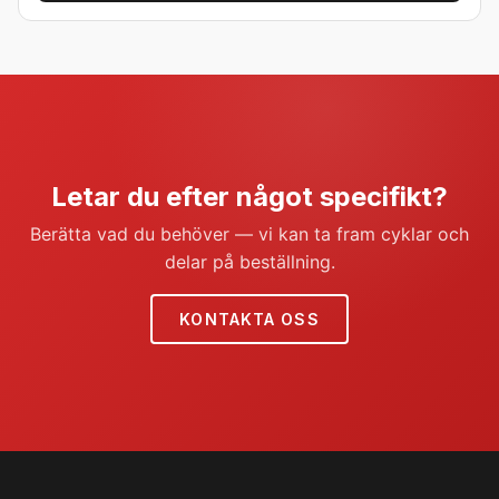
4.694,13
3.820,33
lei.
lei.
Letar du efter något specifikt?
Berätta vad du behöver — vi kan ta fram cyklar och
delar på beställning.
KONTAKTA OSS