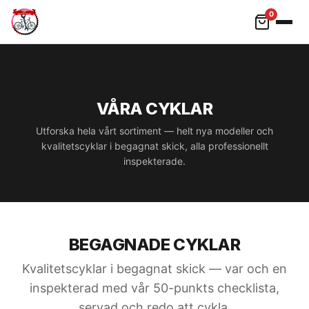
0
Hoppa till innehåll
VÅRA CYKLAR
Utforska hela vårt sortiment — helt nya modeller och
kvalitetscyklar i begagnat skick, alla professionellt
inspekterade.
BEGAGNADE CYKLAR
Kvalitetscyklar i begagnat skick — var och en
inspekterad med vår 50-punkts checklista,
servad och redo att cykla.