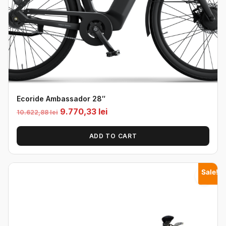
Ecoride Ambassador 28″
Original
Current
9.770,33
lei
10.622,88
lei
price
price
was:
is:
ADD TO CART
10.622,88
9.770,33
lei.
lei.
Sale!