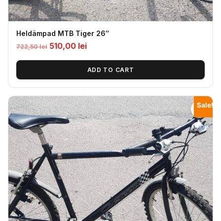
Heldämpad MTB Tiger 26″
Original
Current
510,00
lei
722,50
lei
price
price
was:
is:
ADD TO CART
722,50
510,00
lei.
lei.
Sale!