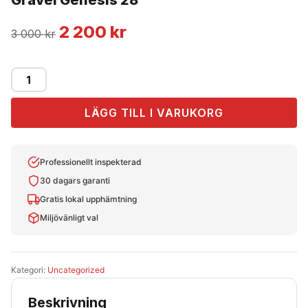
Gravel Genesis 28″
Det
Det
2 200
kr
3 000
kr
ursprungliga
nuvarande
priset
priset
Gravel
Genesis
var:
är:
LÄGG TILL I VARUKORG
28"
3
2
mängd
000
200
Professionellt inspekterad
30 dagars garanti
kr.
kr.
Gratis lokal upphämtning
Miljövänligt val
Kategori:
Uncategorized
Beskrivning